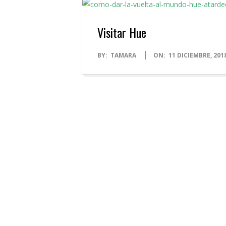
Visitar Hue
2018-
BY:
TAMARA
ON:
11 DICIEMBRE, 201
12-
11