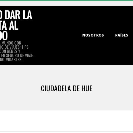
 DAR LA
TA AL
DO
Primary
NOSOTROS
PAÍSES
Navigation
L MUNDO CON
G DE VIAJES: TIPS
Menu
 CON BEBÉS Y
EN SEGURO DE VIAJE.
INOLVIDABLES!
CIUDADELA DE HUE