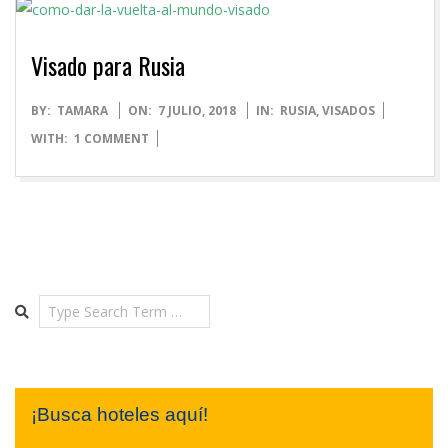
Visado para Rusia
2018-
BY:
TAMARA
ON:
7 JULIO, 2018
IN:
RUSIA
,
VISADOS
07-
WITH:
1 COMMENT
07
Search
¡Busca hoteles aquí!