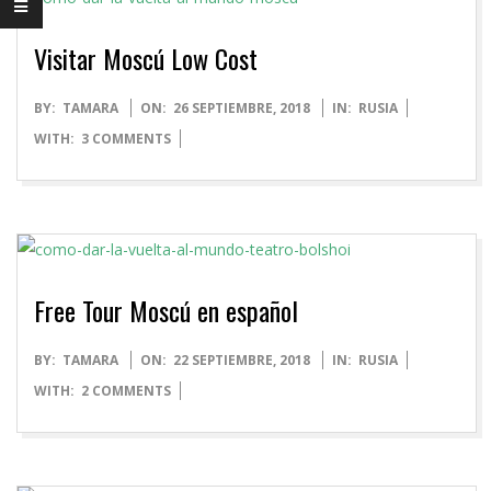
Visitar Moscú Low Cost
2018-
BY:
TAMARA
ON:
26 SEPTIEMBRE, 2018
IN:
RUSIA
09-
WITH:
3 COMMENTS
26
Free Tour Moscú en español
2018-
BY:
TAMARA
ON:
22 SEPTIEMBRE, 2018
IN:
RUSIA
09-
WITH:
2 COMMENTS
22