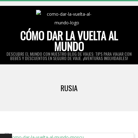
Skip
to
content
CÓMO DAR LA VUELTA AL
MUNDO
DESCUBRE EL MUNDO CON NUESTRO BLOG DE VIAJES: TIPS PARA VIAJAR CON
BEBÉS Y DESCUENTOS EN SEGURO DE VIAJE. ¡AVENTURAS INOLVIDABLES!
Primary
Navigation
RUSIA
Menu