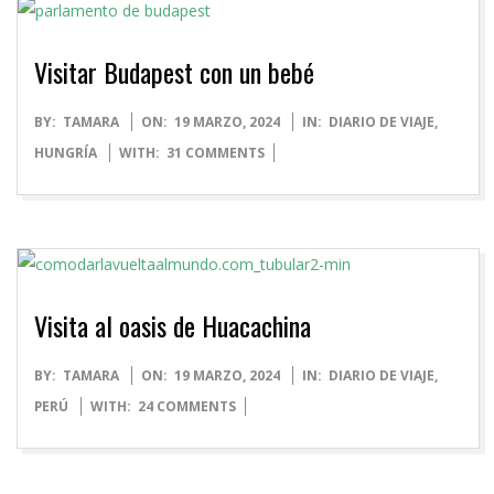
Visitar Budapest con un bebé
2024-
BY:
TAMARA
ON:
19 MARZO, 2024
IN:
DIARIO DE VIAJE
,
03-
HUNGRÍA
WITH:
31 COMMENTS
19
Visita al oasis de Huacachina
2024-
BY:
TAMARA
ON:
19 MARZO, 2024
IN:
DIARIO DE VIAJE
,
03-
PERÚ
WITH:
24 COMMENTS
19