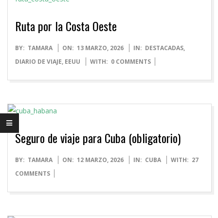
Ruta por la Costa Oeste
2026-
BY:
TAMARA
ON:
13 MARZO, 2026
IN:
DESTACADAS
,
03-
DIARIO DE VIAJE
,
EEUU
WITH:
0 COMMENTS
13
Seguro de viaje para Cuba (obligatorio)
2026-
BY:
TAMARA
ON:
12 MARZO, 2026
IN:
CUBA
WITH:
27
03-
COMMENTS
12