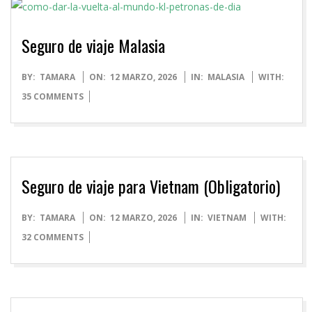
Seguro de viaje Malasia
2026-
BY:
TAMARA
ON:
12 MARZO, 2026
IN:
MALASIA
WITH:
03-
35 COMMENTS
12
Seguro de viaje para Vietnam (Obligatorio)
2026-
BY:
TAMARA
ON:
12 MARZO, 2026
IN:
VIETNAM
WITH:
03-
32 COMMENTS
12