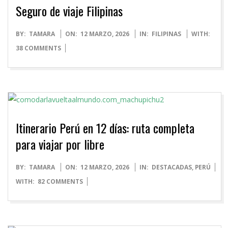
Seguro de viaje Filipinas
2026-
BY:
TAMARA
ON:
12 MARZO, 2026
IN:
FILIPINAS
WITH:
03-
38 COMMENTS
12
Itinerario Perú en 12 días: ruta completa
para viajar por libre
2026-
BY:
TAMARA
ON:
12 MARZO, 2026
IN:
DESTACADAS
,
PERÚ
03-
WITH:
82 COMMENTS
12