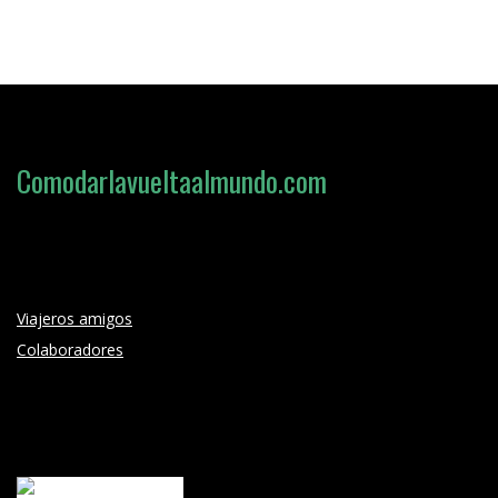
Comodarlavueltaalmundo.com
Loading search form...
Viajeros amigos
Colaboradores