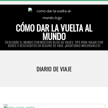
Skip
to
content
CÓMO DAR LA VUELTA AL
MUNDO
DESCUBRE EL MUNDO CON NUESTRO BLOG DE VIAJES: TIPS PARA VIAJAR CON
BEBÉS Y DESCUENTOS EN SEGURO DE VIAJE. ¡AVENTURAS INOLVIDABLES!
Primary
Navigation
DIARIO DE VIAJE
Menu