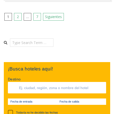
Paginación
1
2
…
7
Siguientes
de
entradas
Search
¡Busca hoteles aquí!
Destino
Fecha de entrada
Fecha de salida
Todavía no he decidido las fechas