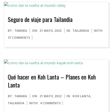
Seguro de viaje para Tailandia
2022-
BY:
TAMARA
ON:
21 MAYO, 2022
IN:
TAILANDIA
WITH:
05-
37 COMMENTS
21
Qué hacer en Koh Lanta – Planes en Koh
Lanta
2022-
BY:
TAMARA
ON:
21 MAYO, 2022
IN:
KOH LANTA
,
05-
TAILANDIA
WITH:
4 COMMENTS
21