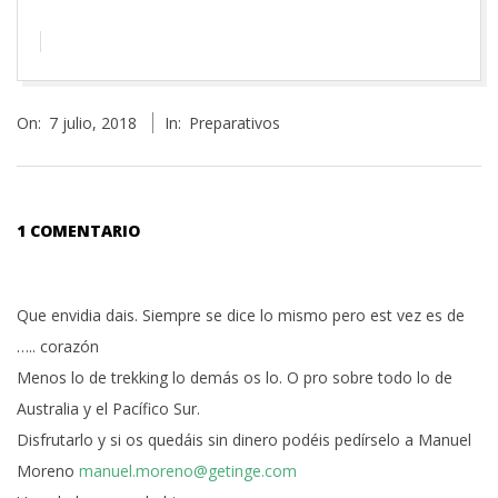
2018-
On:
7 julio, 2018
In:
Preparativos
07-
07
1 COMENTARIO
Que envidia dais. Siempre se dice lo mismo pero est vez es de
….. corazón
Menos lo de trekking lo demás os lo. O pro sobre todo lo de
Australia y el Pacífico Sur.
Disfrutarlo y si os quedáis sin dinero podéis pedírselo a Manuel
Moreno
manuel.moreno@getinge.com