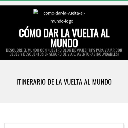
Skip
to
content
CÓMO DAR LA VUELTA AL
MUNDO
DESCUBRE EL MUNDO CON NUESTRO BLOG DE VIAJES: TIPS PARA VIAJAR CON
BEBÉS Y DESCUENTOS EN SEGURO DE VIAJE. ¡AVENTURAS INOLVIDABLES!
Primary
Navigation
ITINERARIO DE LA VUELTA AL MUNDO
Menu