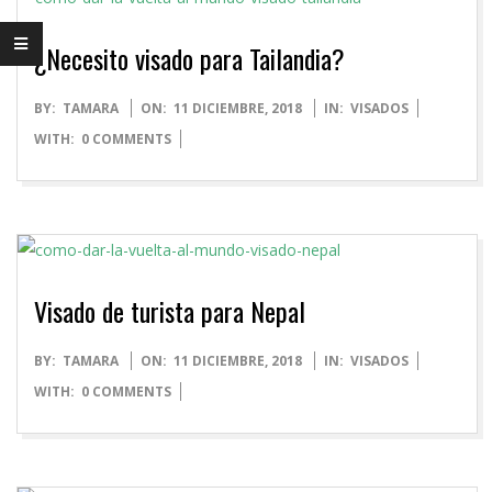
¿Necesito visado para Tailandia?
2018-
BY:
TAMARA
ON:
11 DICIEMBRE, 2018
IN:
VISADOS
12-
WITH:
0 COMMENTS
11
Visado de turista para Nepal
2018-
BY:
TAMARA
ON:
11 DICIEMBRE, 2018
IN:
VISADOS
12-
WITH:
0 COMMENTS
11