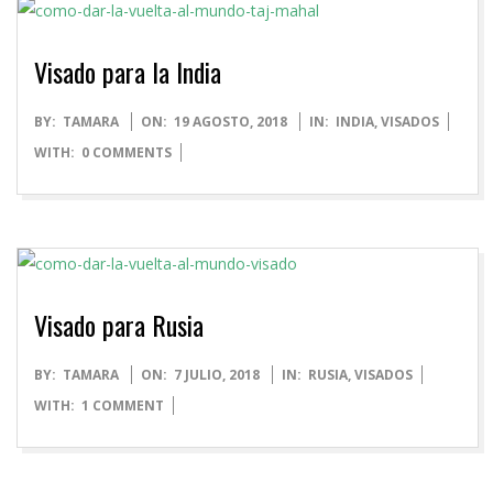
Visado para la India
2018-
BY:
TAMARA
ON:
19 AGOSTO, 2018
IN:
INDIA
,
VISADOS
08-
WITH:
0 COMMENTS
19
Visado para Rusia
2018-
BY:
TAMARA
ON:
7 JULIO, 2018
IN:
RUSIA
,
VISADOS
07-
WITH:
1 COMMENT
07