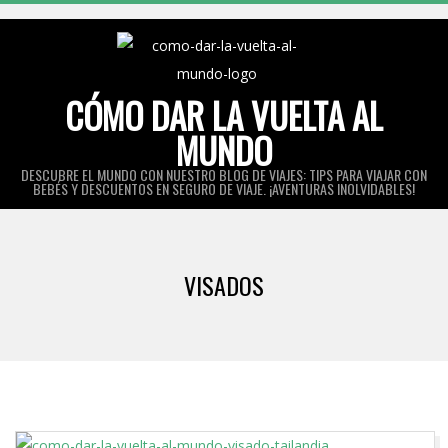
Skip
to
content
CÓMO DAR LA VUELTA AL
MUNDO
DESCUBRE EL MUNDO CON NUESTRO BLOG DE VIAJES: TIPS PARA VIAJAR CON
BEBÉS Y DESCUENTOS EN SEGURO DE VIAJE. ¡AVENTURAS INOLVIDABLES!
Primary
Navigation
VISADOS
Menu