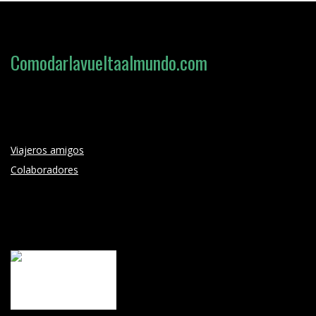
Comodarlavueltaalmundo.com
Loading search form...
Viajeros amigos
Colaboradores