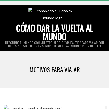
Skip
to
content
CÓMO DAR LA VUELTA AL
MUNDO
DESCUBRE EL MUNDO CON NUESTRO BLOG DE VIAJES: TIPS PARA VIAJAR CON
BEBÉS Y DESCUENTOS EN SEGURO DE VIAJE. ¡AVENTURAS INOLVIDABLES!
Primary
Navigation
MOTIVOS PARA VIAJAR
Menu