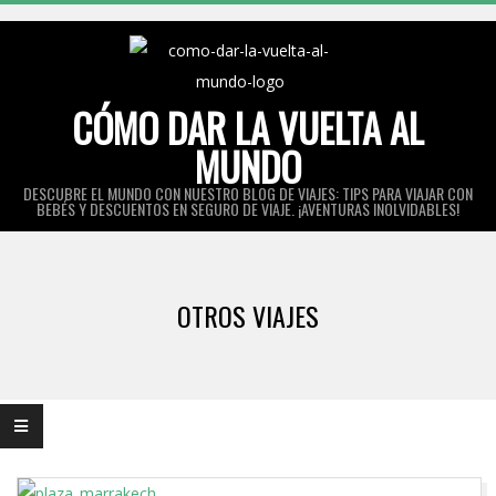
Skip
to
content
CÓMO DAR LA VUELTA AL
MUNDO
DESCUBRE EL MUNDO CON NUESTRO BLOG DE VIAJES: TIPS PARA VIAJAR CON
BEBÉS Y DESCUENTOS EN SEGURO DE VIAJE. ¡AVENTURAS INOLVIDABLES!
Primary
Navigation
OTROS VIAJES
Menu