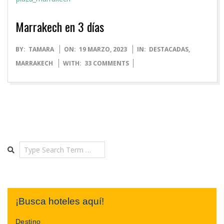
Marrakech en 3 días
2023-
BY:
TAMARA
ON:
19 MARZO, 2023
IN:
DESTACADAS
,
03-
MARRAKECH
WITH:
33 COMMENTS
19
Search
¡Busca hoteles aquí!
Destino