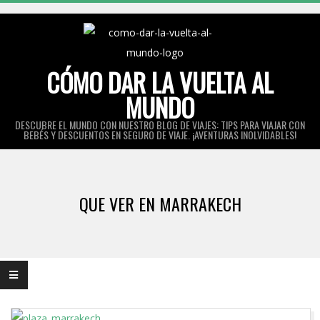
Skip
to
content
CÓMO DAR LA VUELTA AL
MUNDO
DESCUBRE EL MUNDO CON NUESTRO BLOG DE VIAJES: TIPS PARA VIAJAR CON
BEBÉS Y DESCUENTOS EN SEGURO DE VIAJE. ¡AVENTURAS INOLVIDABLES!
Primary
Navigation
QUE VER EN MARRAKECH
Menu