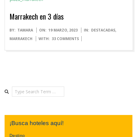
Marrakech en 3 días
2023-
BY:
TAMARA
ON:
19 MARZO, 2023
IN:
DESTACADAS
,
03-
MARRAKECH
WITH:
33 COMMENTS
19
Search
¡Busca hoteles aquí!
Destino