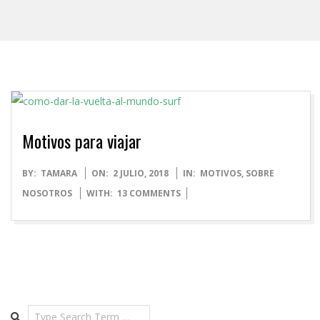
Motivos para viajar
2018-
BY:
TAMARA
ON:
2 JULIO, 2018
IN:
MOTIVOS
,
SOBRE
07-
NOSOTROS
WITH:
13 COMMENTS
02
Search