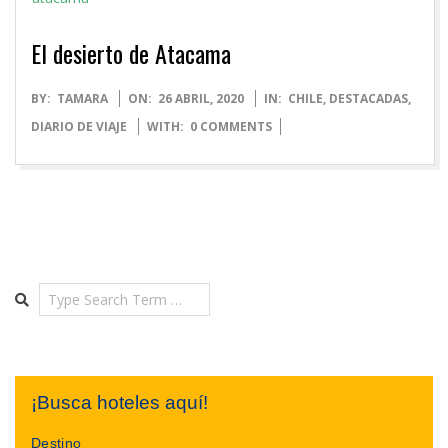
El desierto de Atacama
2020-
BY:
TAMARA
ON:
26 ABRIL, 2020
IN:
CHILE
,
DESTACADAS
,
04-
DIARIO DE VIAJE
WITH:
0 COMMENTS
26
Search
¡Busca hoteles aquí!
Destino