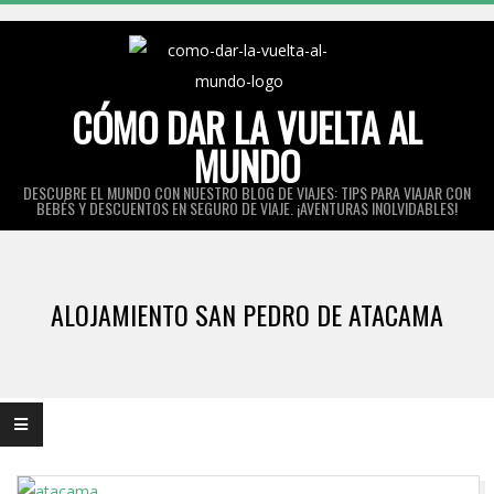
Skip
to
content
CÓMO DAR LA VUELTA AL
MUNDO
DESCUBRE EL MUNDO CON NUESTRO BLOG DE VIAJES: TIPS PARA VIAJAR CON
BEBÉS Y DESCUENTOS EN SEGURO DE VIAJE. ¡AVENTURAS INOLVIDABLES!
Primary
Navigation
ALOJAMIENTO SAN PEDRO DE ATACAMA
Menu