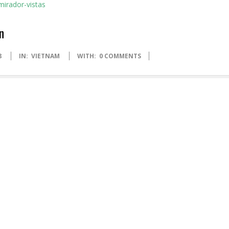
n
8
IN:
VIETNAM
WITH:
0 COMMENTS