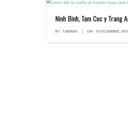
Ninh Binh, Tam Coc y Trang A
2018-
BY:
TAMARA
ON:
15 DICIEMBRE, 201
12-
15