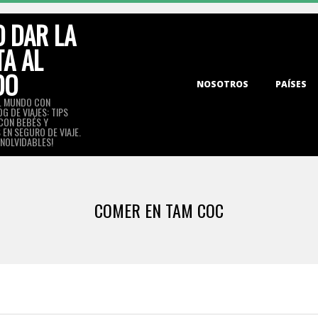
 DAR LA
TA AL
DO
Primary
NOSOTROS
PAÍSES
Navigation
L MUNDO CON
G DE VIAJES: TIPS
Menu
 CON BEBÉS Y
EN SEGURO DE VIAJE.
INOLVIDABLES!
COMER EN TAM COC