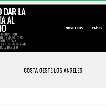
 DAR LA
TA AL
DO
Primary
NOSOTROS
PAÍSES
Navigation
L MUNDO CON
G DE VIAJES: TIPS
Menu
 CON BEBÉS Y
EN SEGURO DE VIAJE.
INOLVIDABLES!
COSTA OESTE LOS ANGELES