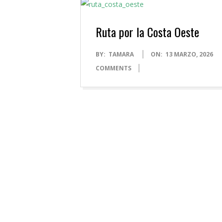
Ruta por la Costa Oeste
2026-
BY:
TAMARA
ON:
13 MARZO, 2026
03-
COMMENTS
13