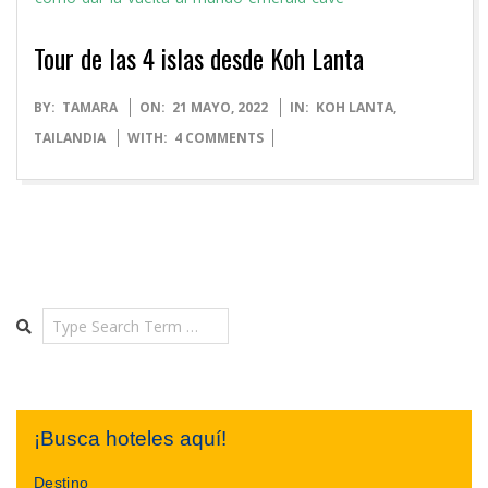
Tour de las 4 islas desde Koh Lanta
2022-
BY:
TAMARA
ON:
21 MAYO, 2022
IN:
KOH LANTA
,
05-
TAILANDIA
WITH:
4 COMMENTS
21
Search
¡Busca hoteles aquí!
Destino