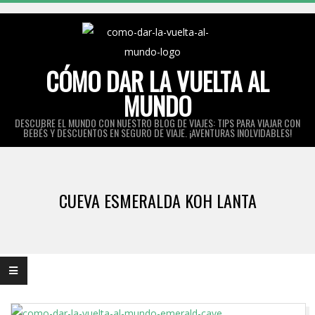
Skip
to
content
CÓMO DAR LA VUELTA AL
MUNDO
DESCUBRE EL MUNDO CON NUESTRO BLOG DE VIAJES: TIPS PARA VIAJAR CON
BEBÉS Y DESCUENTOS EN SEGURO DE VIAJE. ¡AVENTURAS INOLVIDABLES!
Primary
Navigation
CUEVA ESMERALDA KOH LANTA
Menu