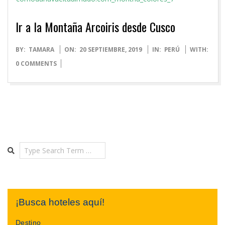
Ir a la Montaña Arcoiris desde Cusco
2019-
BY:
TAMARA
ON:
20 SEPTIEMBRE, 2019
IN:
PERÚ
WITH:
09-
0 COMMENTS
20
Search
¡Busca hoteles aquí!
Destino