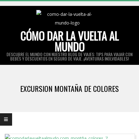
Skip
to
content
CÓMO DAR LA VUELTA AL
MUNDO
DESCUBRE EL MUNDO CON NUESTRO BLOG DE VIAJES: TIPS PARA VIAJAR CON
BEBÉS Y DESCUENTOS EN SEGURO DE VIAJE. ¡AVENTURAS INOLVIDABLES!
Primary
Navigation
EXCURSION MONTAÑA DE COLORES
Menu