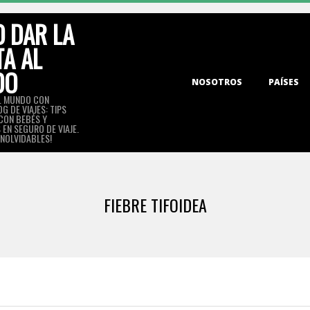
 DAR LA
TA AL
DO
Primary
NOSOTROS
PAÍSES
Navigation
L MUNDO CON
G DE VIAJES: TIPS
Menu
 CON BEBÉS Y
EN SEGURO DE VIAJE.
INOLVIDABLES!
FIEBRE TIFOIDEA