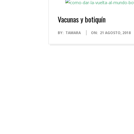
Vacunas y botiquín
2018-
BY:
TAMARA
ON:
21 AGOSTO, 2018
08-
21