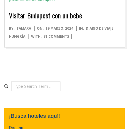
Visitar Budapest con un bebé
2024-
BY:
TAMARA
ON:
19 MARZO, 2024
IN:
DIARIO DE VIAJE
,
03-
HUNGRÍA
WITH:
31 COMMENTS
19
Search
¡Busca hoteles aquí!
Destino