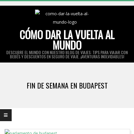
Skip
to
content
CÓMO DAR LA VUELTA AL
MUNDO
DESCUBRE EL MUNDO CON NUESTRO BLOG DE VIAJES: TIPS PARA VIAJAR CON
BEBÉS Y DESCUENTOS EN SEGURO DE VIAJE. ¡AVENTURAS INOLVIDABLES!
Primary
Navigation
FIN DE SEMANA EN BUDAPEST
Menu