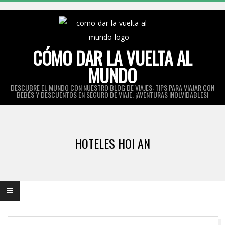
Skip
to
content
CÓMO DAR LA VUELTA AL
MUNDO
DESCUBRE EL MUNDO CON NUESTRO BLOG DE VIAJES: TIPS PARA VIAJAR CON
BEBÉS Y DESCUENTOS EN SEGURO DE VIAJE. ¡AVENTURAS INOLVIDABLES!
Primary
Navigation
HOTELES HOI AN
Menu