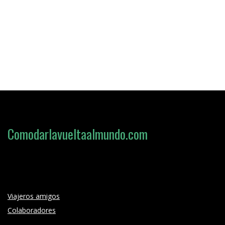
Comodarlavueltaalmundo.com
Loading search form...
Viajeros amigos
Colaboradores