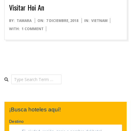
Visitar Hoi An
2018-
BY:
TAMARA
ON:
7 DICIEMBRE, 2018
IN:
VIETNAM
12-
WITH:
1 COMMENT
07
Search
¡Busca hoteles aquí!
Destino