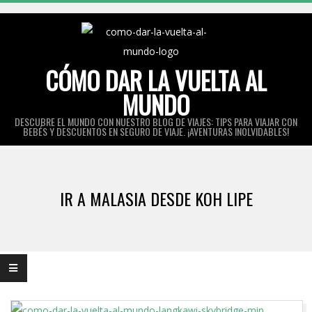
Skip
to
content
CÓMO DAR LA VUELTA AL
MUNDO
DESCUBRE EL MUNDO CON NUESTRO BLOG DE VIAJES: TIPS PARA VIAJAR CON
BEBÉS Y DESCUENTOS EN SEGURO DE VIAJE. ¡AVENTURAS INOLVIDABLES!
Primary
Navigation
IR A MALASIA DESDE KOH LIPE
Menu