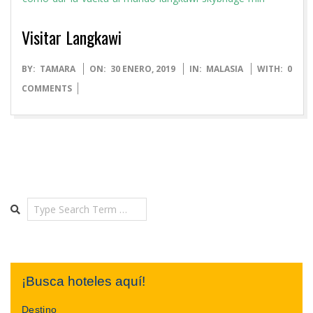
Visitar Langkawi
2019-
BY:
TAMARA
ON:
30 ENERO, 2019
IN:
MALASIA
WITH:
0
01-
COMMENTS
30
Search
¡Busca hoteles aquí!
Destino