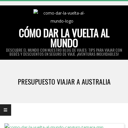
Skip
to
content
CÓMO DAR LA VUELTA AL
MUNDO
DESCUBRE EL MUNDO CON NUESTRO BLOG DE VIAJES: TIPS PARA VIAJAR CON
BEBÉS Y DESCUENTOS EN SEGURO DE VIAJE. ¡AVENTURAS INOLVIDABLES!
Primary
Navigation
PRESUPUESTO VIAJAR A AUSTRALIA
Menu