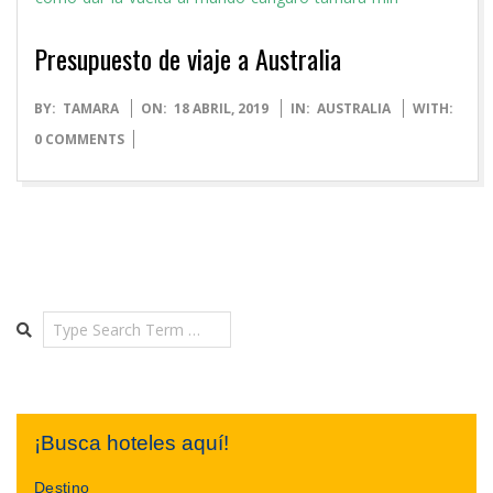
Presupuesto de viaje a Australia
2019-
BY:
TAMARA
ON:
18 ABRIL, 2019
IN:
AUSTRALIA
WITH:
04-
0 COMMENTS
18
Search
¡Busca hoteles aquí!
Destino