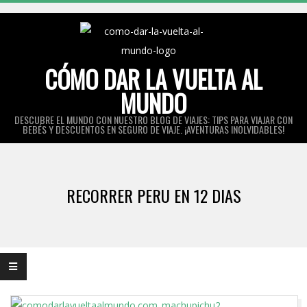
Skip
to
content
CÓMO DAR LA VUELTA AL
MUNDO
DESCUBRE EL MUNDO CON NUESTRO BLOG DE VIAJES: TIPS PARA VIAJAR CON
BEBÉS Y DESCUENTOS EN SEGURO DE VIAJE. ¡AVENTURAS INOLVIDABLES!
Primary
Navigation
RECORRER PERU EN 12 DIAS
Menu