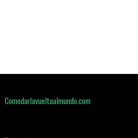
Comodarlavueltaalmundo.com
Loading search form...