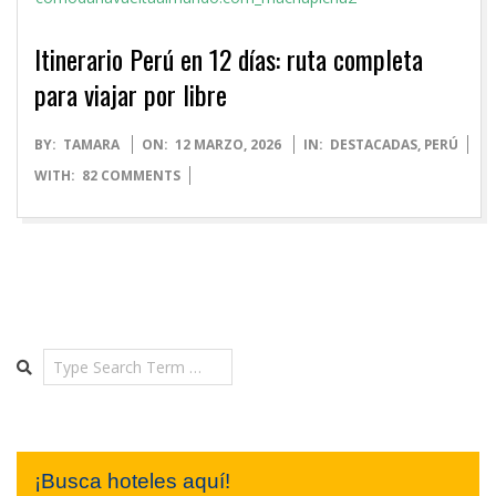
Itinerario Perú en 12 días: ruta completa
para viajar por libre
2026-
BY:
TAMARA
ON:
12 MARZO, 2026
IN:
DESTACADAS
,
PERÚ
03-
WITH:
82 COMMENTS
12
Search
¡Busca hoteles aquí!