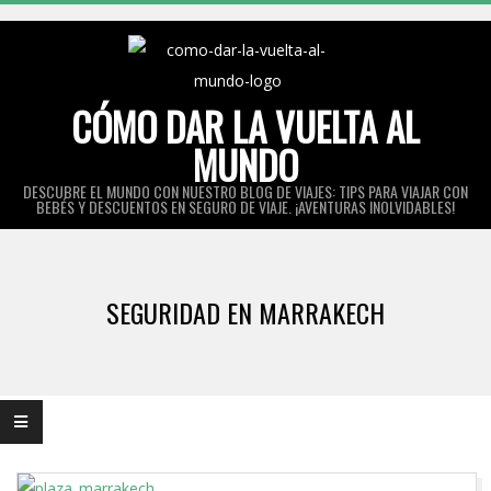
Skip
to
content
CÓMO DAR LA VUELTA AL
MUNDO
DESCUBRE EL MUNDO CON NUESTRO BLOG DE VIAJES: TIPS PARA VIAJAR CON
BEBÉS Y DESCUENTOS EN SEGURO DE VIAJE. ¡AVENTURAS INOLVIDABLES!
Primary
Navigation
SEGURIDAD EN MARRAKECH
Menu