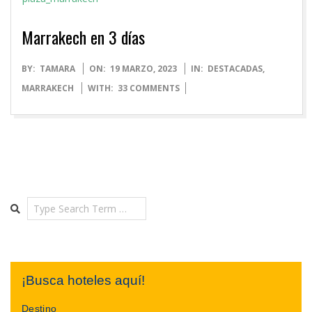
Marrakech en 3 días
2023-
BY:
TAMARA
ON:
19 MARZO, 2023
IN:
DESTACADAS
,
03-
MARRAKECH
WITH:
33 COMMENTS
19
Search
¡Busca hoteles aquí!
Destino