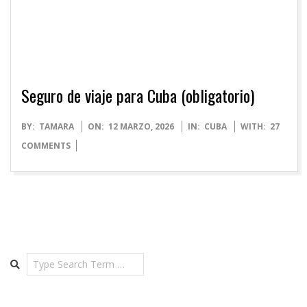
Seguro de viaje para Cuba (obligatorio)
2026-
BY:
TAMARA
ON:
12 MARZO, 2026
IN:
CUBA
WITH:
27
03-
COMMENTS
12
Search