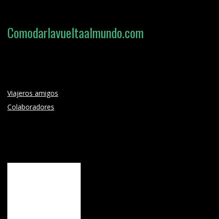
Comodarlavueltaalmundo.com
Loading search form...
Viajeros amigos
Colaboradores