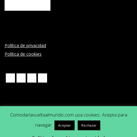
Política de privacidad
Política de cookies
Comodarlavueltaalmundo.com usa cookies. Acepta para
navegar.
Aceptar
Rechazar
Designed using
Dispatch
. Powered by
WordPress
.