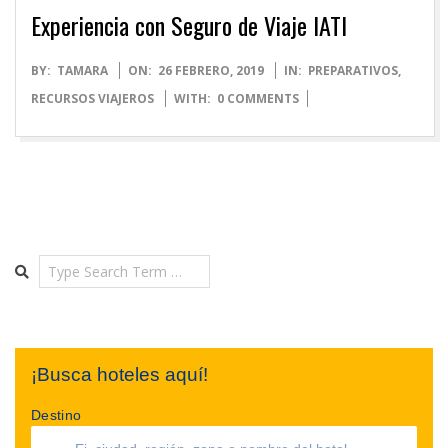
Experiencia con Seguro de Viaje IATI
2019-
BY:
TAMARA
ON:
26 FEBRERO, 2019
IN:
PREPARATIVOS
,
02-
RECURSOS VIAJEROS
WITH:
0 COMMENTS
26
Search
¡Busca hoteles aquí!
Destino