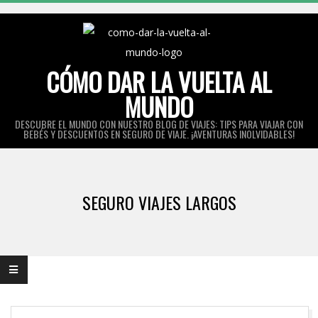
Skip
to
content
CÓMO DAR LA VUELTA AL
MUNDO
DESCUBRE EL MUNDO CON NUESTRO BLOG DE VIAJES: TIPS PARA VIAJAR CON
BEBÉS Y DESCUENTOS EN SEGURO DE VIAJE. ¡AVENTURAS INOLVIDABLES!
Primary
Navigation
SEGURO VIAJES LARGOS
Menu