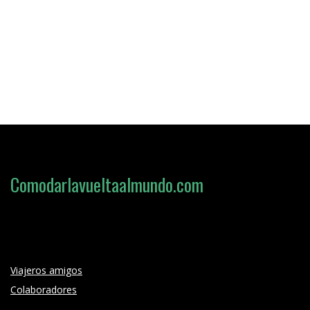
Comodarlavueltaalmundo.com
Loading search form...
Viajeros amigos
Colaboradores