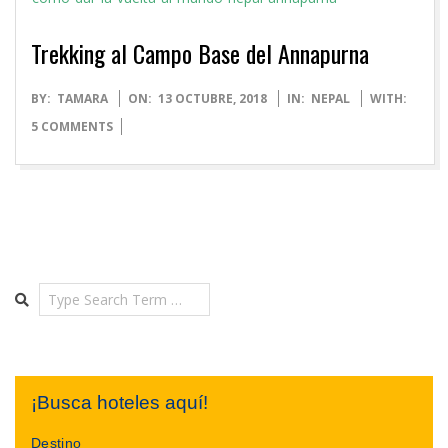
Trekking al Campo Base del Annapurna
2018-
BY:
TAMARA
ON:
13 OCTUBRE, 2018
IN:
NEPAL
WITH:
10-
5 COMMENTS
13
Search
¡Busca hoteles aquí!
Destino