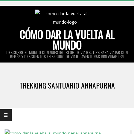
Skip
to
content
CÓMO DAR LA VUELTA AL
MUNDO
DESCUBRE EL MUNDO CON NUESTRO BLOG DE VIAJES: TIPS PARA VIAJAR CON
BEBÉS Y DESCUENTOS EN SEGURO DE VIAJE. ¡AVENTURAS INOLVIDABLES!
Primary
Navigation
TREKKING SANTUARIO ANNAPURNA
Menu