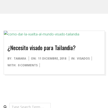
¿Necesito visado para Tailandia?
2018-
BY:
TAMARA
ON:
11 DICIEMBRE, 2018
IN:
VISADOS
12-
WITH:
0 COMMENTS
11
Search