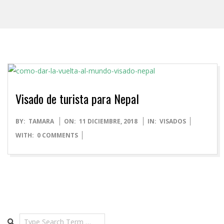
Visado de turista para Nepal
2018-
BY:
TAMARA
ON:
11 DICIEMBRE, 2018
IN:
VISADOS
12-
WITH:
0 COMMENTS
11
Search