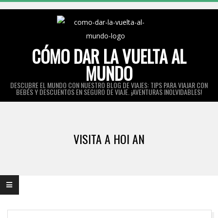
Skip
to
content
CÓMO DAR LA VUELTA AL
MUNDO
DESCUBRE EL MUNDO CON NUESTRO BLOG DE VIAJES: TIPS PARA VIAJAR CON
BEBÉS Y DESCUENTOS EN SEGURO DE VIAJE. ¡AVENTURAS INOLVIDABLES!
Primary
Navigation
VISITA A HOI AN
Menu