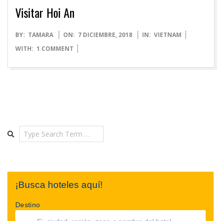
Visitar Hoi An
2018-
BY:
TAMARA
ON:
7 DICIEMBRE, 2018
IN:
VIETNAM
12-
WITH:
1 COMMENT
07
Search
¡Busca hoteles aquí!
Destino