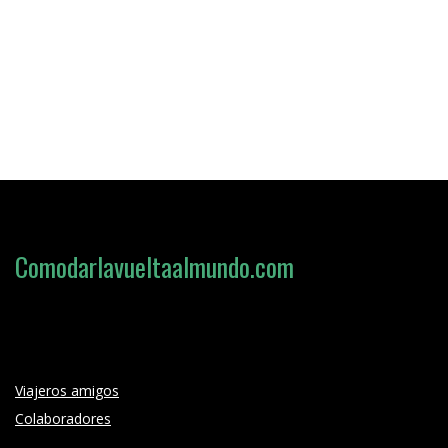
Comodarlavueltaalmundo.com
Loading search form...
Viajeros amigos
Colaboradores