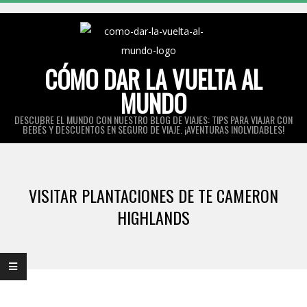
Skip
to
content
CÓMO DAR LA VUELTA AL
MUNDO
DESCUBRE EL MUNDO CON NUESTRO BLOG DE VIAJES: TIPS PARA VIAJAR CON
BEBÉS Y DESCUENTOS EN SEGURO DE VIAJE. ¡AVENTURAS INOLVIDABLES!
Primary
Navigation
VISITAR PLANTACIONES DE TE CAMERON
Menu
HIGHLANDS