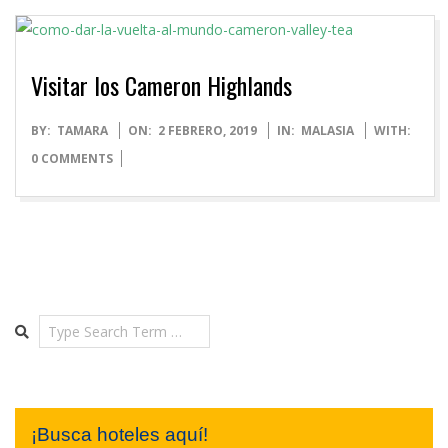
Visitar los Cameron Highlands
2019-
BY:
TAMARA
ON:
2 FEBRERO, 2019
IN:
MALASIA
WITH:
02-
0 COMMENTS
02
Search
¡Busca hoteles aquí!