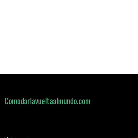
Comodarlavueltaalmundo.com
Loading search form...