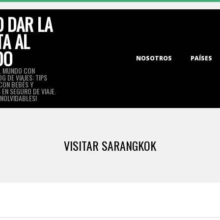
 DAR LA
TA AL
DO
Primary
NOSOTROS
PAÍSES
Navigation
L MUNDO CON
G DE VIAJES: TIPS
Menu
 CON BEBÉS Y
EN SEGURO DE VIAJE.
INOLVIDABLES!
VISITAR SARANGKOK