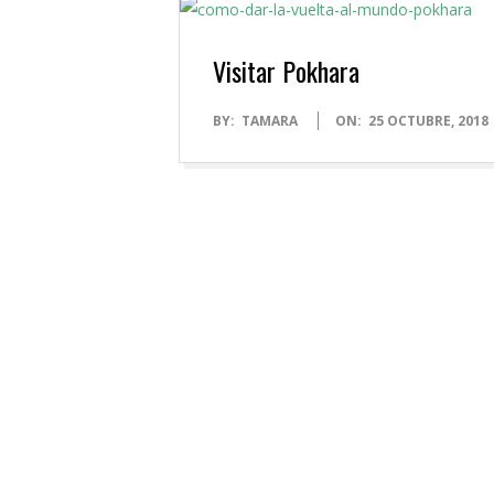
Visitar Pokhara
2018-
BY:
TAMARA
ON:
25 OCTUBRE, 2018
10-
25