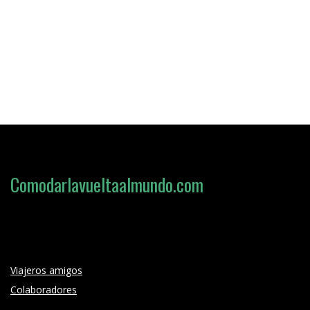
Comodarlavueltaalmundo.com
Loading search form...
Viajeros amigos
Colaboradores