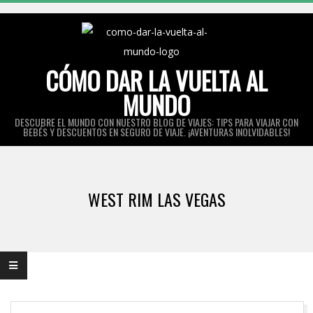
Skip
to
content
CÓMO DAR LA VUELTA AL
MUNDO
DESCUBRE EL MUNDO CON NUESTRO BLOG DE VIAJES: TIPS PARA VIAJAR CON
BEBÉS Y DESCUENTOS EN SEGURO DE VIAJE. ¡AVENTURAS INOLVIDABLES!
Primary
Navigation
WEST RIM LAS VEGAS
Menu