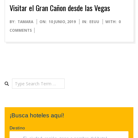
Visitar el Gran Cañon desde las Vegas
2019-
BY:
TAMARA
ON:
10 JUNIO, 2019
IN:
EEUU
WITH:
0
06-
COMMENTS
10
Search
¡Busca hoteles aquí!
Destino