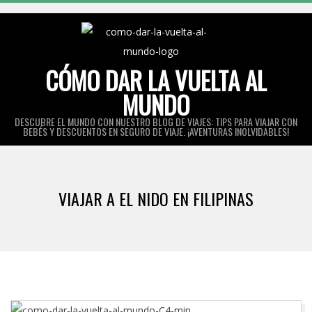
Skip
to
content
CÓMO DAR LA VUELTA AL
MUNDO
DESCUBRE EL MUNDO CON NUESTRO BLOG DE VIAJES: TIPS PARA VIAJAR CON
BEBÉS Y DESCUENTOS EN SEGURO DE VIAJE. ¡AVENTURAS INOLVIDABLES!
Primary
Navigation
VIAJAR A EL NIDO EN FILIPINAS
Menu