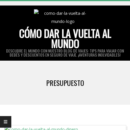
Skip
to
content
CÓMO DAR LA VUELTA AL
MUNDO
DESCUBRE EL MUNDO CON NUESTRO BLOG DE VIAJES: TIPS PARA VIAJAR CON
BEBÉS Y DESCUENTOS EN SEGURO DE VIAJE. ¡AVENTURAS INOLVIDABLES!
Primary
Navigation
PRESUPUESTO
Menu