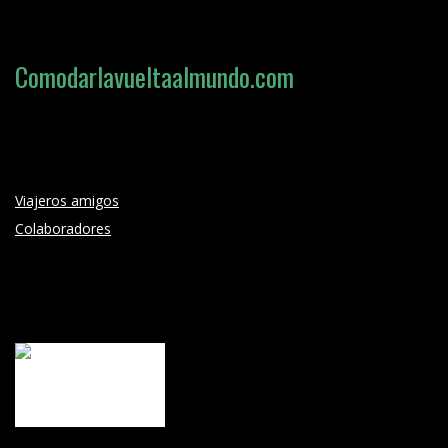
Comodarlavueltaalmundo.com
Loading search form...
Viajeros amigos
Colaboradores