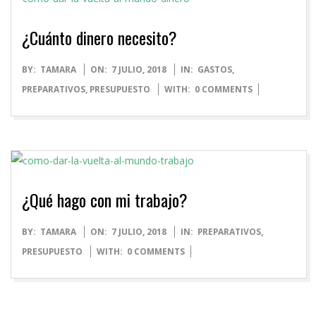
¿Cuánto dinero necesito?
2018-
BY:
TAMARA
ON:
7 JULIO, 2018
IN:
GASTOS
,
07-
PREPARATIVOS
,
PRESUPUESTO
WITH:
0 COMMENTS
07
¿Qué hago con mi trabajo?
2018-
BY:
TAMARA
ON:
7 JULIO, 2018
IN:
PREPARATIVOS
,
07-
PRESUPUESTO
WITH:
0 COMMENTS
07