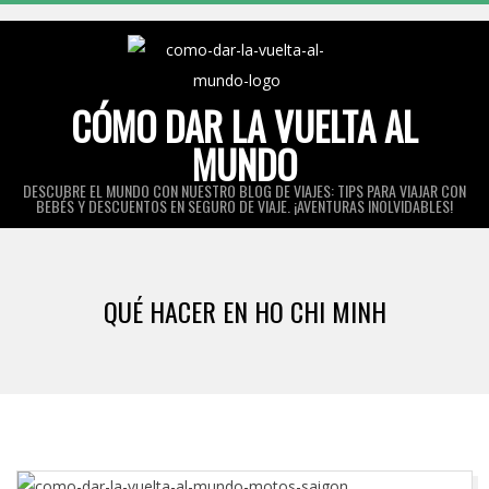
Skip
to
content
CÓMO DAR LA VUELTA AL
MUNDO
DESCUBRE EL MUNDO CON NUESTRO BLOG DE VIAJES: TIPS PARA VIAJAR CON
BEBÉS Y DESCUENTOS EN SEGURO DE VIAJE. ¡AVENTURAS INOLVIDABLES!
Primary
Navigation
QUÉ HACER EN HO CHI MINH
Menu