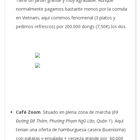
Tiene un jardín grande y muy agradable. Aunque
normalmente pagamos bastante menos por la comida
en Vietnam, aquí comimos fenomenal (3 platos y
pedimos refrescos) por 200.000 dongs (7,50€) los dos.
Café Zoom
. Situado en plena zona de marcha (
69
Đường Đề Thám, Phường Phạm Ngũ Lão, Quận 1
). Aquí
tenían una oferta de hamburguesa casera (buenísima)
con patatas y ensalada + cerveza grande por 60.000