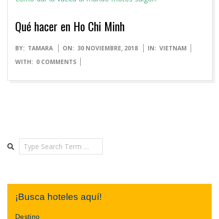
Qué hacer en Ho Chi Minh
2018-
BY:
TAMARA
ON:
30 NOVIEMBRE, 2018
IN:
VIETNAM
11-
WITH:
0 COMMENTS
30
Search
¡Busca hoteles aquí!
Destino