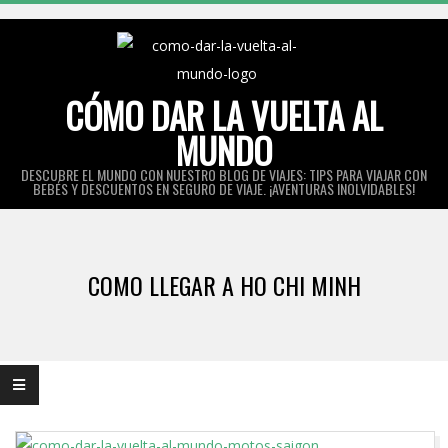
Skip
to
content
CÓMO DAR LA VUELTA AL
MUNDO
DESCUBRE EL MUNDO CON NUESTRO BLOG DE VIAJES: TIPS PARA VIAJAR CON
BEBÉS Y DESCUENTOS EN SEGURO DE VIAJE. ¡AVENTURAS INOLVIDABLES!
Primary
Navigation
COMO LLEGAR A HO CHI MINH
Menu