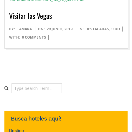
Visitar las Vegas
2019-
BY:
TAMARA
ON:
29 JUNIO, 2019
IN:
DESTACADAS
,
EEUU
06-
WITH:
0 COMMENTS
29
Search
¡Busca hoteles aquí!
Destino