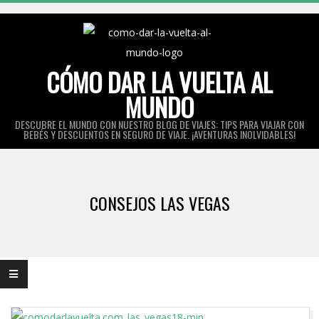
Skip
to
content
CÓMO DAR LA VUELTA AL
MUNDO
DESCUBRE EL MUNDO CON NUESTRO BLOG DE VIAJES: TIPS PARA VIAJAR CON
BEBÉS Y DESCUENTOS EN SEGURO DE VIAJE. ¡AVENTURAS INOLVIDABLES!
Primary
Navigation
CONSEJOS LAS VEGAS
Menu