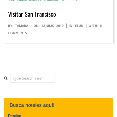
Visitar San Francisco
2019-
BY:
TAMARA
ON:
12 JULIO, 2019
IN:
EEUU
WITH:
0
07-
COMMENTS
12
Search
¡Busca hoteles aquí!
Destino