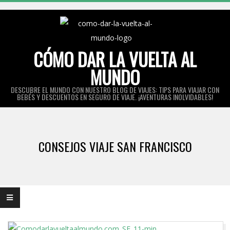
Skip
to
content
CÓMO DAR LA VUELTA AL
MUNDO
DESCUBRE EL MUNDO CON NUESTRO BLOG DE VIAJES: TIPS PARA VIAJAR CON
BEBÉS Y DESCUENTOS EN SEGURO DE VIAJE. ¡AVENTURAS INOLVIDABLES!
Primary
Navigation
CONSEJOS VIAJE SAN FRANCISCO
Menu