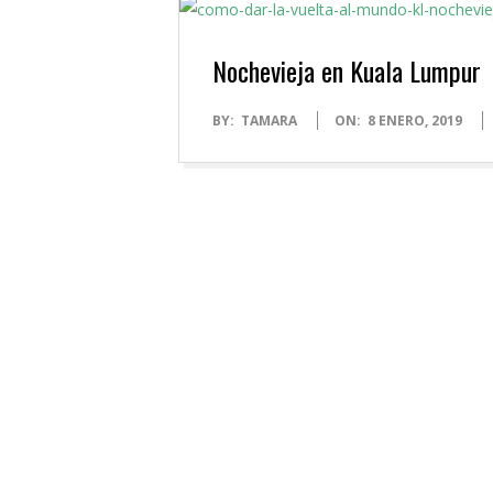
Nochevieja en Kuala Lumpur
2019-
BY:
TAMARA
ON:
8 ENERO, 2019
01-
08