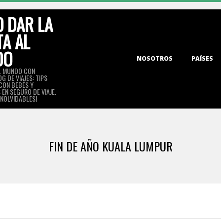
 DAR LA
TA AL
DO
Primary
NOSOTROS
PAÍSES
Navigation
L MUNDO CON
G DE VIAJES: TIPS
Menu
 CON BEBÉS Y
EN SEGURO DE VIAJE.
INOLVIDABLES!
FIN DE AÑO KUALA LUMPUR