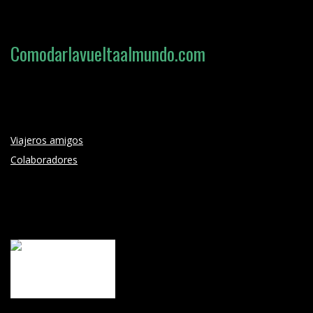
Comodarlavueltaalmundo.com
Loading search form...
Viajeros amigos
Colaboradores