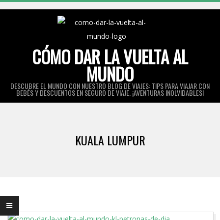
Skip
to
content
CÓMO DAR LA VUELTA AL
MUNDO
DESCUBRE EL MUNDO CON NUESTRO BLOG DE VIAJES: TIPS PARA VIAJAR CON
BEBÉS Y DESCUENTOS EN SEGURO DE VIAJE. ¡AVENTURAS INOLVIDABLES!
Primary
Navigation
KUALA LUMPUR
Menu