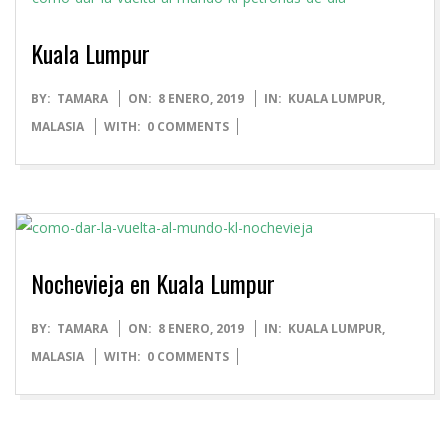
Kuala Lumpur
2019-
BY:
TAMARA
ON:
8 ENERO, 2019
IN:
KUALA LUMPUR
,
01-
MALASIA
WITH:
0 COMMENTS
08
Nochevieja en Kuala Lumpur
2019-
BY:
TAMARA
ON:
8 ENERO, 2019
IN:
KUALA LUMPUR
,
01-
MALASIA
WITH:
0 COMMENTS
08