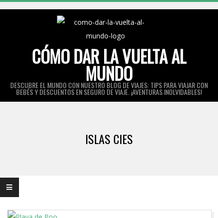
Skip
to
content
CÓMO DAR LA VUELTA AL
MUNDO
DESCUBRE EL MUNDO CON NUESTRO BLOG DE VIAJES: TIPS PARA VIAJAR CON
BEBÉS Y DESCUENTOS EN SEGURO DE VIAJE. ¡AVENTURAS INOLVIDABLES!
Primary
Navigation
ISLAS CIES
Menu