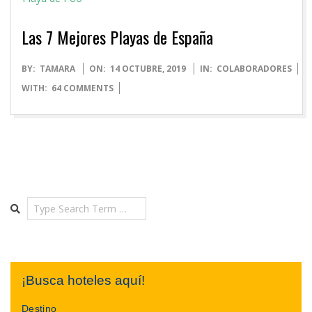
Las 7 Mejores Playas de España
2019-
BY:
TAMARA
ON:
14 OCTUBRE, 2019
IN:
COLABORADORES
10-
WITH:
64 COMMENTS
14
Search
¡Busca hoteles aquí!
Destino