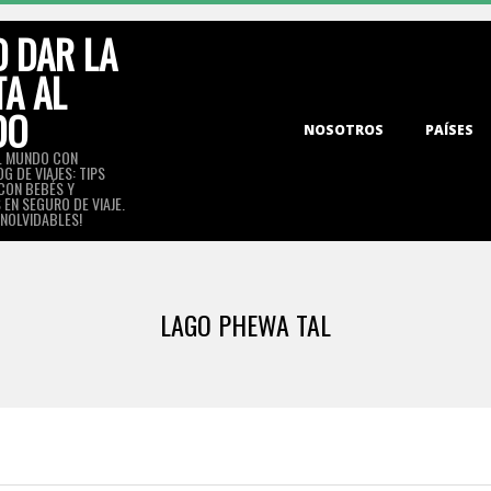
 DAR LA
TA AL
DO
Primary
NOSOTROS
PAÍSES
Navigation
L MUNDO CON
G DE VIAJES: TIPS
Menu
 CON BEBÉS Y
EN SEGURO DE VIAJE.
INOLVIDABLES!
LAGO PHEWA TAL