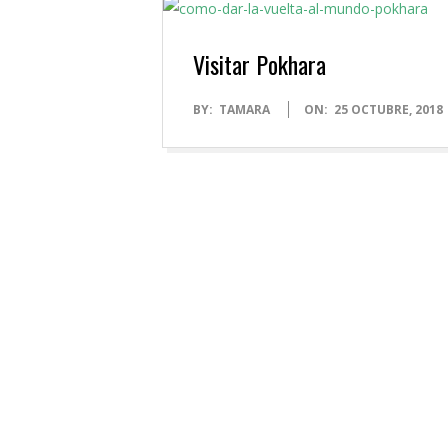
Visitar Pokhara
2018-
BY:
TAMARA
ON:
25 OCTUBRE, 2018
10-
25