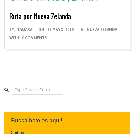
Ruta por Nueva Zelanda
2019-
BY:
TAMARA
ON:
13 MAYO, 2019
IN:
NUEVA ZELANDA
05-
WITH:
0 COMMENTS
13
Search
¡Busca hoteles aquí!
Destino