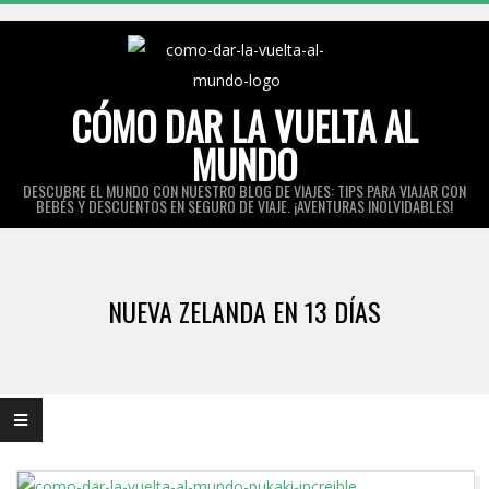
Skip
to
content
CÓMO DAR LA VUELTA AL
MUNDO
DESCUBRE EL MUNDO CON NUESTRO BLOG DE VIAJES: TIPS PARA VIAJAR CON
BEBÉS Y DESCUENTOS EN SEGURO DE VIAJE. ¡AVENTURAS INOLVIDABLES!
Primary
Navigation
NUEVA ZELANDA EN 13 DÍAS
Menu