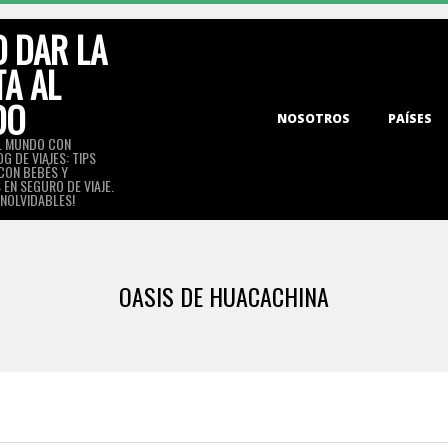
 DAR LA
TA AL
DO
Primary
NOSOTROS
PAÍSES
Navigation
L MUNDO CON
G DE VIAJES: TIPS
Menu
 CON BEBÉS Y
EN SEGURO DE VIAJE.
INOLVIDABLES!
OASIS DE HUACACHINA