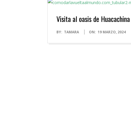
Visita al oasis de Huacachina
2024-
BY:
TAMARA
ON:
19 MARZO, 2024
03-
19