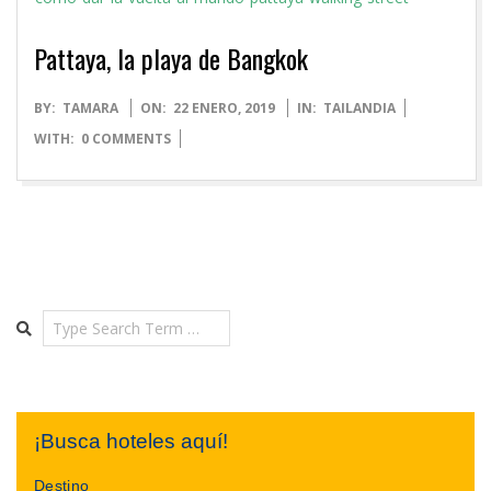
Pattaya, la playa de Bangkok
2019-
BY:
TAMARA
ON:
22 ENERO, 2019
IN:
TAILANDIA
01-
WITH:
0 COMMENTS
22
Search
¡Busca hoteles aquí!
Destino