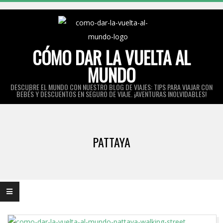
Skip
to
content
CÓMO DAR LA VUELTA AL
MUNDO
DESCUBRE EL MUNDO CON NUESTRO BLOG DE VIAJES: TIPS PARA VIAJAR CON
BEBÉS Y DESCUENTOS EN SEGURO DE VIAJE. ¡AVENTURAS INOLVIDABLES!
Primary
Navigation
PATTAYA
Menu