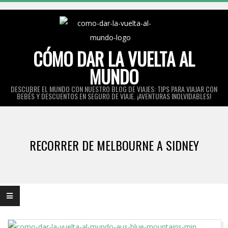
Skip
to
content
CÓMO DAR LA VUELTA AL
MUNDO
DESCUBRE EL MUNDO CON NUESTRO BLOG DE VIAJES: TIPS PARA VIAJAR CON
BEBÉS Y DESCUENTOS EN SEGURO DE VIAJE. ¡AVENTURAS INOLVIDABLES!
Primary
Navigation
RECORRER DE MELBOURNE A SIDNEY
Menu