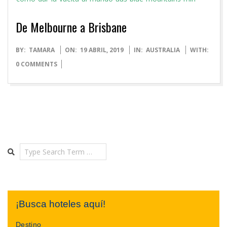
De Melbourne a Brisbane
2019-
BY:
TAMARA
ON:
19 ABRIL, 2019
IN:
AUSTRALIA
WITH:
04-
0 COMMENTS
19
Search
¡Busca hoteles aquí!
Destino