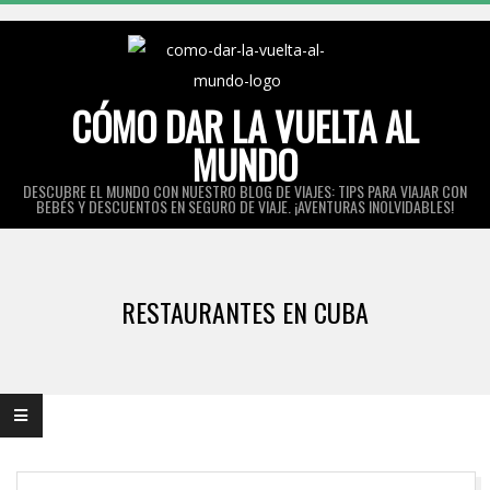
Skip
to
content
CÓMO DAR LA VUELTA AL
MUNDO
DESCUBRE EL MUNDO CON NUESTRO BLOG DE VIAJES: TIPS PARA VIAJAR CON
BEBÉS Y DESCUENTOS EN SEGURO DE VIAJE. ¡AVENTURAS INOLVIDABLES!
Primary
Navigation
RESTAURANTES EN CUBA
Menu