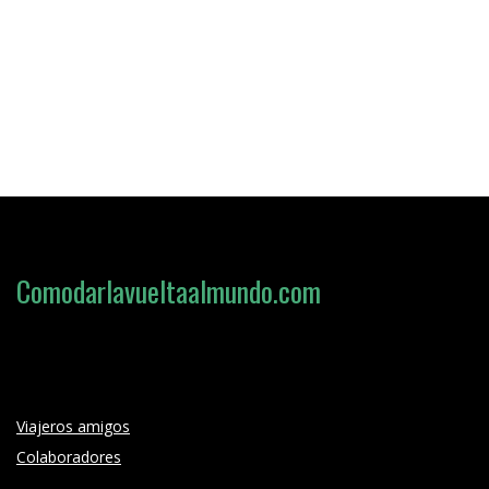
Comodarlavueltaalmundo.com
Loading search form...
Viajeros amigos
Colaboradores