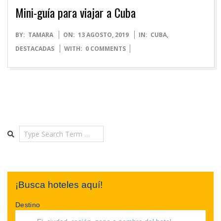
Mini-guía para viajar a Cuba
2019-
BY:
TAMARA
ON:
13 AGOSTO, 2019
IN:
CUBA
,
08-
DESTACADAS
WITH:
0 COMMENTS
13
Search
¡Busca hoteles aquí!
Destino