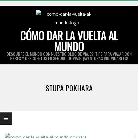
Skip
to
content
CÓMO DAR LA VUELTA AL
MUNDO
DESCUBRE EL MUNDO CON NUESTRO BLOG DE VIAJES: TIPS PARA VIAJAR CON
BEBÉS Y DESCUENTOS EN SEGURO DE VIAJE. ¡AVENTURAS INOLVIDABLES!
Primary
Navigation
STUPA POKHARA
Menu