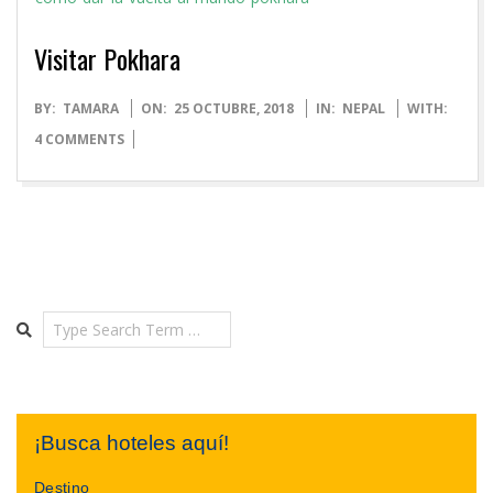
Visitar Pokhara
2018-
BY:
TAMARA
ON:
25 OCTUBRE, 2018
IN:
NEPAL
WITH:
10-
4 COMMENTS
25
Search
¡Busca hoteles aquí!
Destino