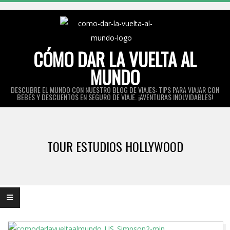
Skip
to
content
CÓMO DAR LA VUELTA AL
MUNDO
DESCUBRE EL MUNDO CON NUESTRO BLOG DE VIAJES: TIPS PARA VIAJAR CON
BEBÉS Y DESCUENTOS EN SEGURO DE VIAJE. ¡AVENTURAS INOLVIDABLES!
Primary
Navigation
TOUR ESTUDIOS HOLLYWOOD
Menu