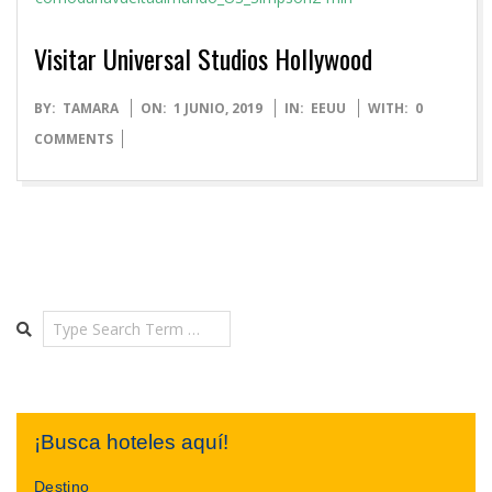
Visitar Universal Studios Hollywood
2019-
BY:
TAMARA
ON:
1 JUNIO, 2019
IN:
EEUU
WITH:
0
06-
COMMENTS
01
Search
¡Busca hoteles aquí!
Destino