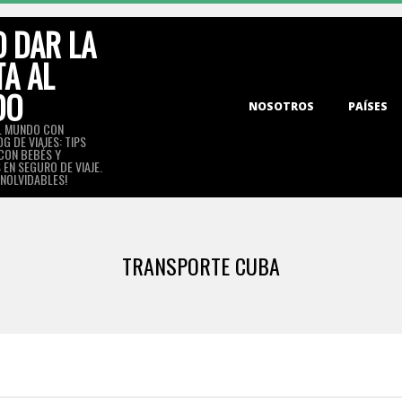
 DAR LA
TA AL
DO
Primary
NOSOTROS
PAÍSES
Navigation
L MUNDO CON
G DE VIAJES: TIPS
Menu
 CON BEBÉS Y
EN SEGURO DE VIAJE.
INOLVIDABLES!
TRANSPORTE CUBA