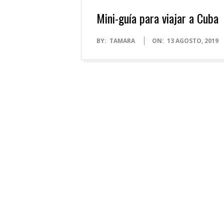
Mini-guía para viajar a Cuba
2019-
BY:
TAMARA
ON:
13 AGOSTO, 2019
08-
13