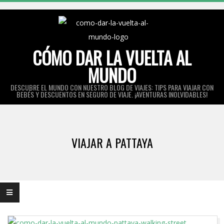
Skip
to
content
CÓMO DAR LA VUELTA AL
MUNDO
DESCUBRE EL MUNDO CON NUESTRO BLOG DE VIAJES: TIPS PARA VIAJAR CON
BEBÉS Y DESCUENTOS EN SEGURO DE VIAJE. ¡AVENTURAS INOLVIDABLES!
Primary
Navigation
VIAJAR A PATTAYA
Menu