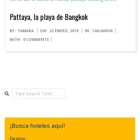
Pattaya, la playa de Bangkok
2019-
BY:
TAMARA
ON:
22 ENERO, 2019
IN:
TAILANDIA
01-
WITH:
0 COMMENTS
22
Search
¡Busca hoteles aquí!
Destino